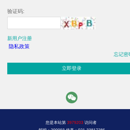
验证码:
新用户注册
隐私政策
忘记密
立即登录
您是本站第
3979203
访问者
邮编：200093 传真：021-33817286