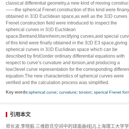
classical differential geometry,a new kind of moving construc
——the spherical Frenet construction of this kind were finan
obtained in 3D Euclidean space,as well as the 3D curves
Frenet construction field were introduced to inspect the
spherical curves in 3D Euclidean
space.Bertrand,Mannheim,rectifying curves,and special curv
of this kind were finally obtained in the 3D E3 space,giving
spherical curves in 3D Euclidean space which can be
described by firstorder ordinary differential equations with
respect to curve’s curvature and torsion,and producing a
lowlevel curve representation for the corresponding differen
equation.The new characteristics of spherical curves were
verified and the calculation process was simplified.
Key words:
;
;
;
spherical curve
curvature
torsion
sperical Frenet for
引用本文
郑长波,李晓毅.三维欧氏空间中的球面曲线[J].上海理工大学学