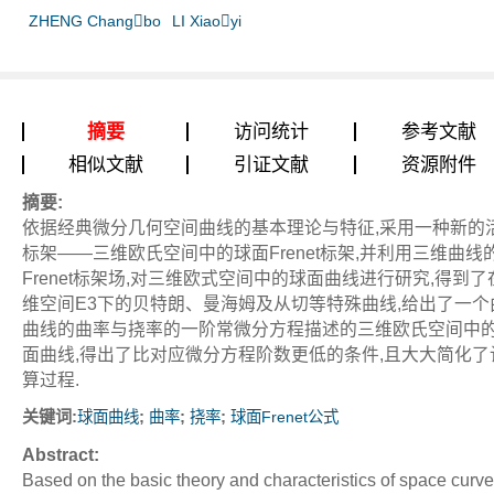
ZHENG Changbo
LI Xiaoyi
摘要
访问统计
参考文献
相似文献
引证文献
资源附件
摘要:
依据经典微分几何空间曲线的基本理论与特征,采用一种新的
标架——三维欧氏空间中的球面Frenet标架,并利用三维曲线
Frenet标架场,对三维欧式空间中的球面曲线进行研究,得到了
维空间E3下的贝特朗、曼海姆及从切等特殊曲线,给出了一个
曲线的曲率与挠率的一阶常微分方程描述的三维欧氏空间中
面曲线,得出了比对应微分方程阶数更低的条件,且大大简化了
算过程.
关键词:
;
;
;
球面曲线
曲率
挠率
球面Frenet公式
Abstract:
Based on the basic theory and characteristics of space curve