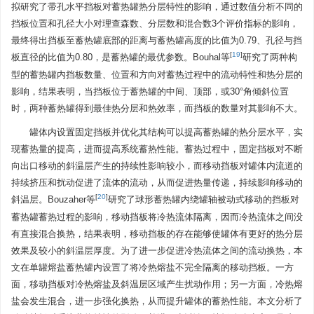
拟研究了带孔水平挡板对蓄热罐热分层特性的影响，通过数值分析不同的
挡板位置和孔径大小对理查森数、分层数和混合数3个评价指标的影响，
最终得出挡板至蓄热罐底部的距离与蓄热罐高度的比值为0.79、孔径与挡
[
19
]
板直径的比值为0.80，是蓄热罐的最优参数。Bouhal等
研究了两种构
型的蓄热罐内挡板数量、位置和方向对蓄热过程中的流动特性和热分层的
影响，结果表明，当挡板位于蓄热罐的中间、顶部，或30°角倾斜位置
时，两种蓄热罐得到最佳热分层和热效率，而挡板的数量对其影响不大。
罐体内设置固定挡板并优化其结构可以提高蓄热罐的热分层水平，实
现蓄热量的提高，进而提高系统蓄热性能。蓄热过程中，固定挡板对不断
向出口移动的斜温层产生的持续性影响较小，而移动挡板对罐体内流道的
持续挤压和扰动促进了流体的流动，从而促进热量传递，持续影响移动的
[
20
]
斜温层。Bouzaher等
研究了球形蓄热罐内绕罐轴被动式移动的挡板对
蓄热罐蓄热过程的影响，移动挡板将冷热流体隔离，因而冷热流体之间没
有直接混合换热，结果表明，移动挡板的存在能够使罐体有更好的热分层
效果及较小的斜温层厚度。为了进一步促进冷热流体之间的流动换热，本
文在单罐熔盐蓄热罐内设置了将冷热熔盐不完全隔离的移动挡板。一方
面，移动挡板对冷热熔盐及斜温层区域产生扰动作用；另一方面，冷热熔
盐会发生混合，进一步强化换热，从而提升罐体的蓄热性能。本文分析了