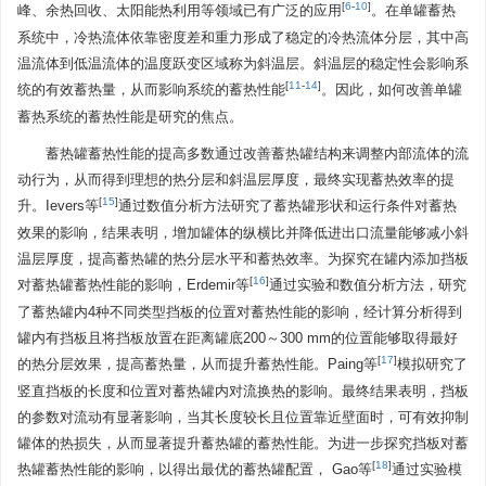
[
6
-
10
]
峰、余热回收、太阳能热利用等领域已有广泛的应用
。在单罐蓄热
系统中，冷热流体依靠密度差和重力形成了稳定的冷热流体分层，其中高
温流体到低温流体的温度跃变区域称为斜温层。斜温层的稳定性会影响系
[
11
-
14
]
统的有效蓄热量，从而影响系统的蓄热性能
。因此，如何改善单罐
蓄热系统的蓄热性能是研究的焦点。
蓄热罐蓄热性能的提高多数通过改善蓄热罐结构来调整内部流体的流
动行为，从而得到理想的热分层和斜温层厚度，最终实现蓄热效率的提
[
15
]
升。Ievers等
通过数值分析方法研究了蓄热罐形状和运行条件对蓄热
效果的影响，结果表明，增加罐体的纵横比并降低进出口流量能够减小斜
温层厚度，提高蓄热罐的热分层水平和蓄热效率。为探究在罐内添加挡板
[
16
]
对蓄热罐蓄热性能的影响，Erdemir等
通过实验和数值分析方法，研究
了蓄热罐内4种不同类型挡板的位置对蓄热性能的影响，经计算分析得到
罐内有挡板且将挡板放置在距离罐底200～300 mm的位置能够取得最好
[
17
]
的热分层效果，提高蓄热量，从而提升蓄热性能。Paing等
模拟研究了
竖直挡板的长度和位置对蓄热罐内对流换热的影响。最终结果表明，挡板
的参数对流动有显著影响，当其长度较长且位置靠近壁面时，可有效抑制
罐体的热损失，从而显著提升蓄热罐的蓄热性能。为进一步探究挡板对蓄
[
18
]
热罐蓄热性能的影响，以得出最优的蓄热罐配置， Gao等
通过实验模