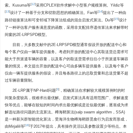
[
12
]
索。Kusuma等
采用CPLEX软件求解中小型客户规模算例。Yildiz等
[
13
]
[
14
]
设计了一种基于分支和切割思想的精确算法。Fan等
提出了一种由
[
15
]
路径链接算法和可变邻域下降算法组成的混合启发式算法。Du等
设计
了一种评估客户服务满意度的函数，采用非支配排序遗传算法来求解带时
间窗的2E-LRPSPD模型。
目前，大多数文献中的2E-LRPSPD模型通常假设开放的配送中心和
每个客户仅由一辆车提供服务。考虑到开放的配送中心其取送货总需求可
能大于所派遣车辆的容量，以及客户的取送货需求往往小于所派遣车辆容
量的情况，本文提出开放的配送中心可由多辆车提供服务，以及每个客户
仅由一辆车提供服务的假设，并且每条路径上的总取货量和总送货量不超
过车辆容量限制。
[
3
]
2E-LRP属于NP-Hard问题
，精确算法在求解较大规模算例时的时
间复杂度较高，很难求出最优解。启发式算法具有适用范围广、求解速度
快等优点，能够在较短的时间内求出最优解或是近似最优解，逐渐成为求
解选址路径问题的主流算法。樽海鞘算法(salp swarm algorithm，SSA)
是一种新兴群智能优化算法，受海洋生物樽海鞘群觅食行为启发而形成，
[
16
]
由Mirjalili等
于2017年提出，具有操作灵活以及参数设置少等特点。本