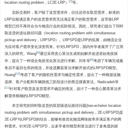
[
7
]
location routing problem，LC2E-LRP）
等。
实际交易时，客户除了送货需求外，往往还存在取货需求，标准的
LRP仅能满足客户的送货需求而无法满足客户的取货需求，这导致LRP
模型已经不再符合当今物流行业的实际情况。因此，研究者们提出了同时
取送货的选址路径问题（location routing problem with simultaneous
pickup and delivery，LRPSPD）。LRPSPD是LRP的拓展，由物流企业
为应对客户需求变化演变而来。针对LRPSPD，国内外学者展开了广泛而
[
8
]
深入的研究。Wang
通过采用贪心算法生成初始解并改进原始免疫操
[
9
]
作，提出了一种混合免疫优化算法进行求解。刘冬等
考虑了车辆完成服
务后不返回仓库的情况，并改进蘑菇算法求解开放式的LRPSPD模型。
[
10
]
Huang
考虑了客户的随机性需求与确定性需求，提出了一种根据设施
选择、客户分配和车辆路线三阶段设计的禁忌搜索算法。Nadizadeh等
[
11
]
针对客户取货及送货需求不确定的情况，设计了一种贪心聚类算法求
解需求模糊的LRPSPD模型。
本文研究的同时取送货的双层级选址路径问题(two-echelon location
routing problem with simultaneous pickup and delivery，2E-LRPSPD)是
2E-LRP与LRPSPD的结合，能够有效优化物流网络效率并满足客户的两
种需求。针对2E-LRPSPD，众多学者对模型和算法进行了多角度的探