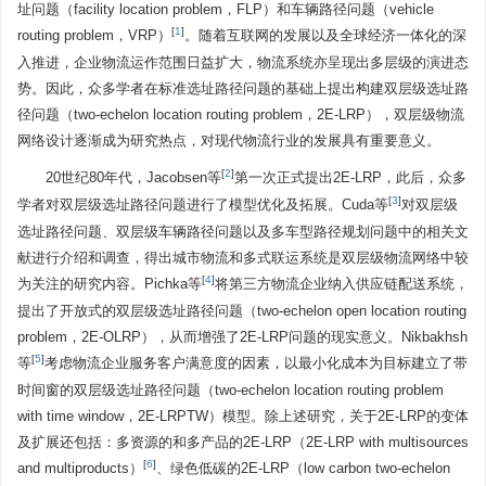
址问题（facility location problem，FLP）和车辆路径问题（vehicle
[
1
]
routing problem，VRP）
。随着互联网的发展以及全球经济一体化的深
入推进，企业物流运作范围日益扩大，物流系统亦呈现出多层级的演进态
势。因此，众多学者在标准选址路径问题的基础上提出构建双层级选址路
径问题（two-echelon location routing problem，2E-LRP），双层级物流
网络设计逐渐成为研究热点，对现代物流行业的发展具有重要意义。
[
2
]
20世纪80年代，Jacobsen等
第一次正式提出2E-LRP，此后，众多
[
3
]
学者对双层级选址路径问题进行了模型优化及拓展。Cuda等
对双层级
选址路径问题、双层级车辆路径问题以及多车型路径规划问题中的相关文
献进行介绍和调查，得出城市物流和多式联运系统是双层级物流网络中较
[
4
]
为关注的研究内容。Pichka等
将第三方物流企业纳入供应链配送系统，
提出了开放式的双层级选址路径问题（two-echelon open location routing
problem，2E-OLRP），从而增强了2E-LRP问题的现实意义。Nikbakhsh
[
5
]
等
考虑物流企业服务客户满意度的因素，以最小化成本为目标建立了带
时间窗的双层级选址路径问题（two-echelon location routing problem
with time window，2E-LRPTW）模型。除上述研究，关于2E-LRP的变体
及扩展还包括：多资源的和多产品的2E-LRP（2E-LRP with multisources
[
6
]
and multiproducts）
、绿色低碳的2E-LRP（low carbon two-echelon