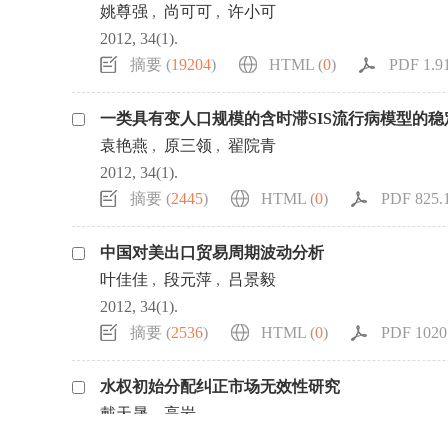
姚尊强
,
尚可可
,
许小可
2012, 34(1).
摘要 (
19204
)
HTML (
0
)
PDF 1.9
一类具有变人口规模的含时滞SIS流行病模型的稳
袁艳燕
,
原三领
,
翟院青
2012, 34(1).
摘要 (
2445
)
HTML (
0
)
PDF 825.1
中国对美出口贸易周期波动分析
叶佳佳
,
段元萍
,
吕景毅
2012, 34(1).
摘要 (
2536
)
HTML (
0
)
PDF 1020.
水权初始分配纠正市场无效性研究
戴天晟
,
高岩
2012, 34(1).