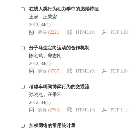
在线人类行为动力学中的肥尾特征
王澎
,
汪秉宏
2012, 34(1).
摘要 (
2221
)
HTML (
0
)
PDF 1.68 
分子马达定向运动的合作机制
陈宏斌
,
郑志刚
2012, 34(1).
摘要 (
4787
)
HTML (
0
)
PDF 2.64 
考虑车辆间博弈行为的交通流
孙晓燕
,
汪秉宏
2012, 34(1).
摘要 (
2763
)
HTML (
0
)
PDF 1.11 
加权网络的常用统计量