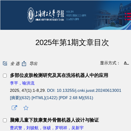
2025年第1期文章目次
显示方式：
全 选
导出
多部位皮肤检测研究及其在洗浴机器人中的应用
李平，喻洪流
2025, 47(1):1-8,29.
DOI: 10.13255/j.cnki.jusst.20240613001
[摘要](
632
)
[HTML](
1422
)
[PDF 2.68 M](
551
)
脑瘫儿童下肢康复外骨骼机器人设计与验证
曹武警，刘骏航，张硕，罗明祥，吴新宇