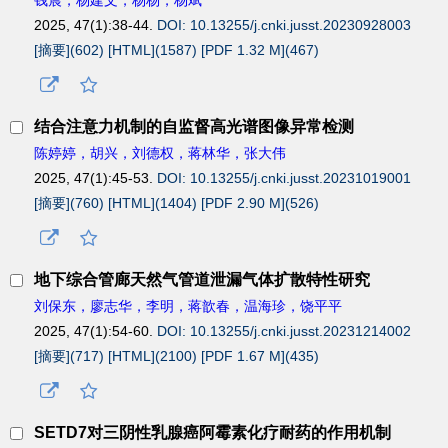
2025, 47(1):38-44.
DOI: 10.13255/j.cnki.jusst.20230928003
[摘要](
602
)
[HTML](
1587
)
[PDF 1.32 M](
467
)
结合注意力机制的自监督高光谱图像异常检测
陈婷婷，胡兴，刘德权，蒋林华，张大伟
2025, 47(1):45-53.
DOI: 10.13255/j.cnki.jusst.20231019001
[摘要](
760
)
[HTML](
1404
)
[PDF 2.90 M](
526
)
地下综合管廊天然气管道泄漏气体扩散特性研究
刘保东，廖志华，李明，蒋歆春，温海珍，饶平平
2025, 47(1):54-60.
DOI: 10.13255/j.cnki.jusst.20231214002
[摘要](
717
)
[HTML](
2100
)
[PDF 1.67 M](
435
)
SETD7对三阴性乳腺癌阿霉素化疗耐药的作用机制