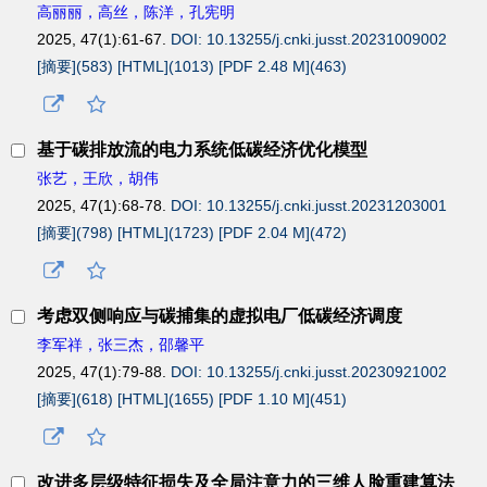
高丽丽，高丝，陈洋，孔宪明
2025, 47(1):61-67.
DOI: 10.13255/j.cnki.jusst.20231009002
[摘要](
583
)
[HTML](
1013
)
[PDF 2.48 M](
463
)
基于碳排放流的电力系统低碳经济优化模型
张艺，王欣，胡伟
2025, 47(1):68-78.
DOI: 10.13255/j.cnki.jusst.20231203001
[摘要](
798
)
[HTML](
1723
)
[PDF 2.04 M](
472
)
考虑双侧响应与碳捕集的虚拟电厂低碳经济调度
李军祥，张三杰，邵馨平
2025, 47(1):79-88.
DOI: 10.13255/j.cnki.jusst.20230921002
[摘要](
618
)
[HTML](
1655
)
[PDF 1.10 M](
451
)
改进多层级特征损失及全局注意力的三维人脸重建算法